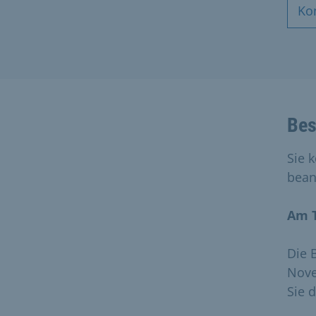
Ko
Bes
Sie 
bean
Am T
Die 
Nove
Sie d