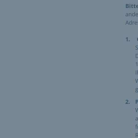
Bitt
ande
Adre
​
S
I
W
g
W
a
f