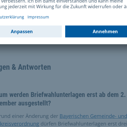
Den Wahlbrief mit dem ausgefüllten Stimmzettel kön
Sie ohne Briefmarke an das Wahlamt zurückschicken.
Nur wenn Sie den Wahlbrief aus dem Ausland an das
Wahlamt zurückschicken, müssen Sie das landesüblic
orto bezahlen.
gen & Antworten
um werden Briefwahlunterlagen erst ab dem 2.
ember ausgestellt?
rund einer Änderung der
Bayerischen Gemeinde- un
kreisverordnung
dürfen Briefwahlunterlagen erst dre