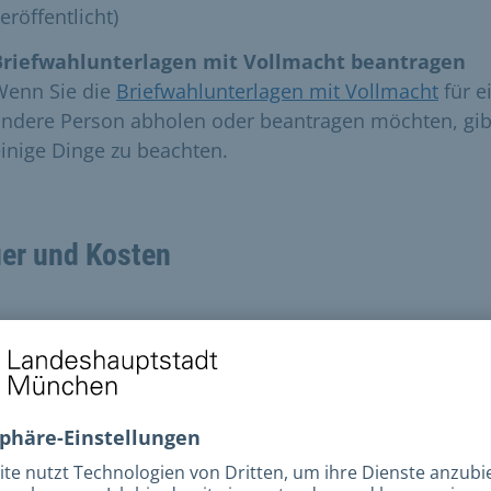
eröffentlicht)
Briefwahlunterlagen mit Vollmacht beantragen
Wenn Sie die
Briefwahlunterlagen mit Vollmacht
für e
andere Person abholen oder beantragen möchten, gib
inige Dinge zu beachten.
er und Kosten
ührenrahmen
enn Sie den Antrag auf Briefwahlunterlagen mit der 
ans Wahlamt schicken, müssen Sie Porto bezahlen un
Briefmarken verwenden.