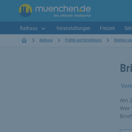
Rathaus
Veranstaltungen
Freizeit
Seh
Startseite
Rathaus
Politik und Beteiligung
Wahlen un
Br
Vorl
Am 2
Wer 
Brie