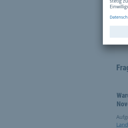
P
Fra
War
Nov
Aufg
Land