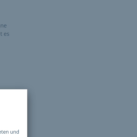
ine
t es
Post
d