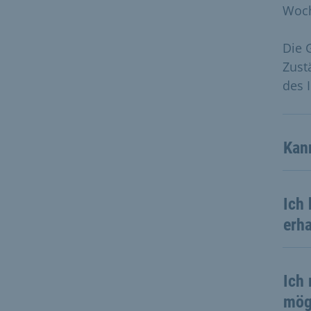
Woch
Die 
Zust
des 
Kan
Ich 
erha
Ich
mög