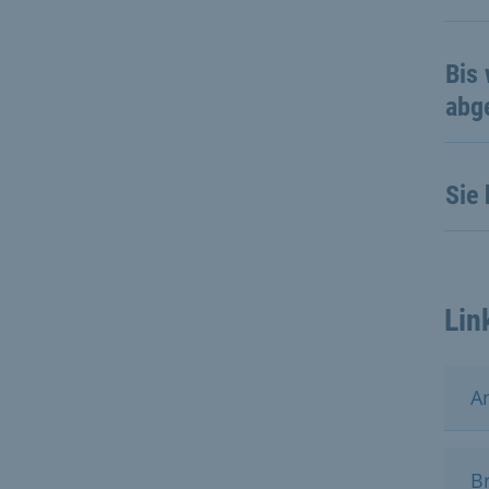
Bis
abg
Sie
Lin
A
B