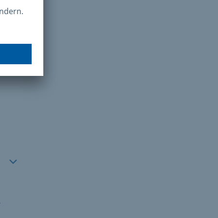
nen
he
d
i