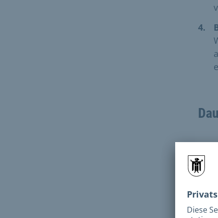
v
e
Dau
Geb
W