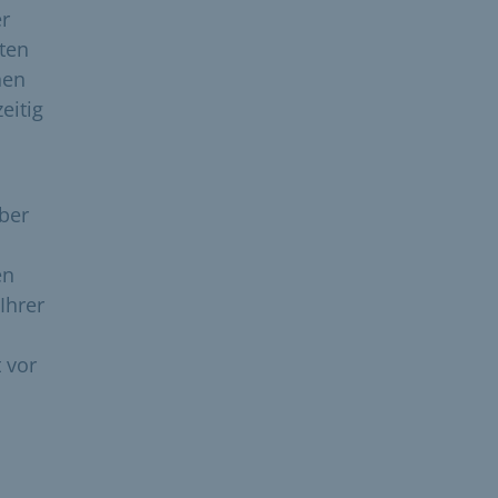
er
lten
nen
eitig
ber
en
Ihrer
 vor