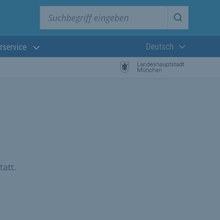
Suchbegriff eingeben
Suche star
Deutsch
rservice
Aktuelle Sprach
att.