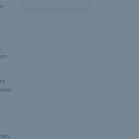
ne
.
 um
ht
lten.
den.